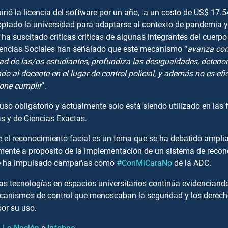
rió la licencia del software por un año, a un costo de US$ 17.5
tado la universidad para adaptarse al contexto de pandemia y
ha suscitado críticas críticas de algunas integrantes del cuerp
iencias Sociales han señalado que este mecanismo “
avanza
con
ad de las/os estudiantes, profundiza las desigualdades, deterior
 al docente en el lugar de control policial, y además no es efic
pone cumplir
“.
uso obligatorio y actualmente solo está siendo utilizado en las 
s y de Ciencias Exactas.
 el reconocimiento facial es un tema que se ha debatido ampli
lmente a propósito de la implementación de un sistema de recon
que ha impulsado campañas como
#ConMiCaraNo
de la ADC.
tas tecnologías en espacios universitarios continúa evidencian
canismos de control que menoscaban la seguridad y los derech
or su uso.