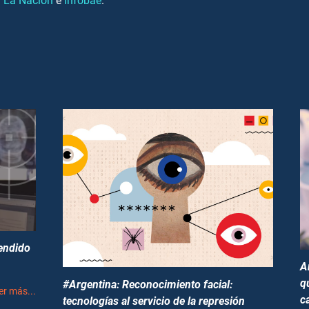
n
La Nación
e
Infobae
.
pendido
A
q
#Argentina: Reconocimiento facial:
er más...
c
tecnologías al servicio de la represión