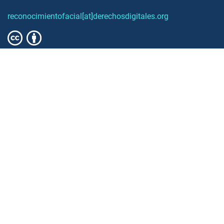
reconocimientofacial[at]derechosdigitales.org