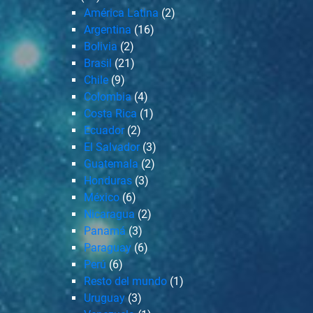
América Latina
(2)
Argentina
(16)
Bolivia
(2)
Brasil
(21)
Chile
(9)
Colombia
(4)
Costa Rica
(1)
Ecuador
(2)
El Salvador
(3)
Guatemala
(2)
Honduras
(3)
México
(6)
Nicaragua
(2)
Panamá
(3)
Paraguay
(6)
Perú
(6)
Resto del mundo
(1)
Uruguay
(3)