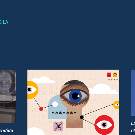
D.I.A
L
e
pendido