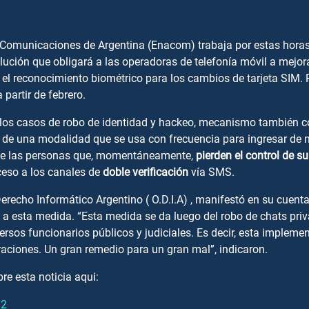
 Comunicaciones de Argentina (Enacom) trabaja por estas horas
olución que obligará a las operadoras de telefonía móvil a mejor
 el reconocimiento biométrico para los cambios de tarjeta SIM. 
partir de febrero.
ar los casos de robo de identidad y hackeo, mecanismo también 
a de una modalidad que se usa con frecuencia para ingresar de m
e las personas que, momentáneamente,
pierden el control de s
acceso a los canales de
doble verificación
vía SMS.
erecho Informático Argentino ( O.D.I.A) , manifestó en su cuenta
 a esta medida. “Esta medida se da luego del robo de chats pr
ersos funcionarios públicos y judiciales. Es decir, esta implemen
traciones. Un gran remedio para un gran mal”, indicaron.
re esta noticia aqui:
12